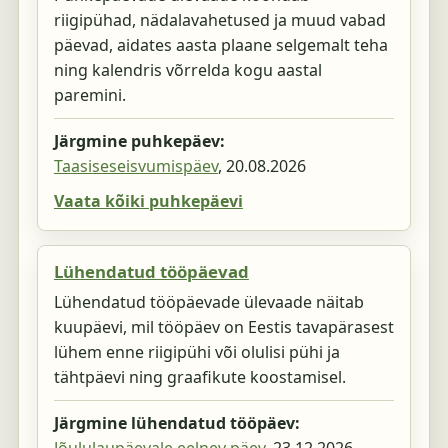
riigipühad, nädalavahetused ja muud vabad
päevad, aidates aasta plaane selgemalt teha
ning kalendris võrrelda kogu aastal
paremini.
Järgmine puhkepäev:
Taasiseseisvumispäev
,
20.08.2026
Vaata kõiki puhkepäevi
Lühendatud tööpäevad
Lühendatud tööpäevade ülevaade näitab
kuupäevi, mil tööpäev on Eestis tavapärasest
lühem enne riigipühi või olulisi pühi ja
tähtpäevi ning graafikute koostamisel.
Järgmine lühendatud tööpäev: