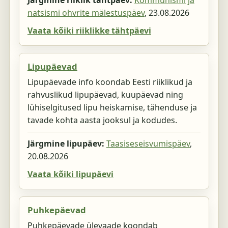
Järgmine riiklik tähtpäev:
Kommunismi ja
natsismi ohvrite mälestuspäev
,
23.08.2026
Vaata kõiki riiklikke tähtpäevi
Lipupäevad
Lipupäevade info koondab Eesti riiklikud ja
rahvuslikud lipupäevad, kuupäevad ning
lühiselgitused lipu heiskamise, tähenduse ja
tavade kohta aasta jooksul ja kodudes.
Järgmine lipupäev:
Taasiseseisvumispäev
,
20.08.2026
Vaata kõiki lipupäevi
Puhkepäevad
Puhkepäevade ülevaade koondab