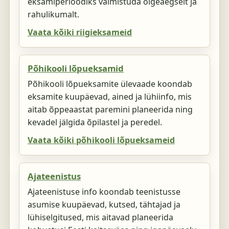
eksamiperioodiks valmistuda õigeaegselt ja
rahulikumalt.
Vaata kõiki riigieksameid
Põhikooli lõpueksamid
Põhikooli lõpueksamite ülevaade koondab
eksamite kuupäevad, ained ja lühiinfo, mis
aitab õppeaastat paremini planeerida ning
kevadel jälgida õpilastel ja peredel.
Vaata kõiki põhikooli lõpueksameid
Ajateenistus
Ajateenistuse info koondab teenistusse
asumise kuupäevad, kutsed, tähtajad ja
lühiselgitused, mis aitavad planeerida