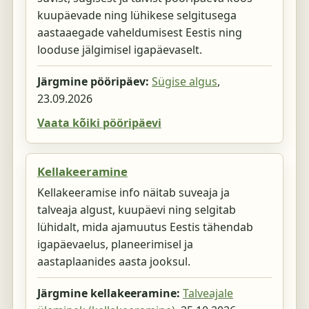
kuupäevade ning lühikese selgitusega
aastaaegade vaheldumisest Eestis ning
looduse jälgimisel igapäevaselt.
Järgmine pööripäev:
Sügise algus
,
23.09.2026
Vaata kõiki pööripäevi
Kellakeeramine
Kellakeeramise info näitab suveaja ja
talveaja algust, kuupäevi ning selgitab
lühidalt, mida ajamuutus Eestis tähendab
igapäevaelus, planeerimisel ja
aastaplaanides aasta jooksul.
Järgmine kellakeeramine:
Talveajale