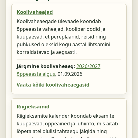
Koolivaheajad
Koolivaheaegade ülevaade koondab
õppeaasta vaheajad, kooliperioodid ja
kuupäevad, et pereplaanid, reisid ning
puhkused oleksid kogu aastal lihtsamini
korraldatavad ja aegsasti.
Järgmine koolivaheaeg:
2026/2027
õppeaasta algus
,
01.09.2026
Vaata kõiki koolivaheaegasid
Riigieksamid
Riigieksamite kalender koondab eksamite
kuupäevad, õppeained ja lühiinfo, mis aitab
lõpetajatel olulisi tähtaegu jälgida ning