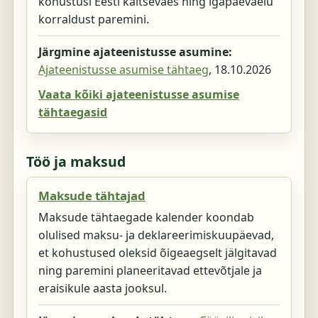
kohustusi Eesti kaitseväes ning igapäevaelu
korraldust paremini.
Järgmine ajateenistusse asumine:
Ajateenistusse asumise tähtaeg
,
18.10.2026
Vaata kõiki ajateenistusse asumise
tähtaegasid
Töö ja maksud
Maksude tähtajad
Maksude tähtaegade kalender koondab
olulised maksu- ja deklareerimiskuupäevad,
et kohustused oleksid õigeaegselt jälgitavad
ning paremini planeeritavad ettevõtjale ja
eraisikule aasta jooksul.