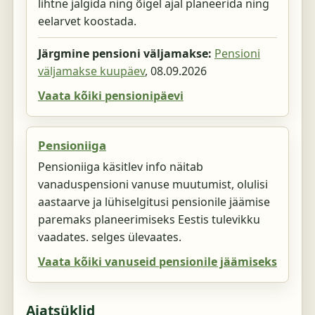
lihtne jälgida ning õigel ajal planeerida ning
eelarvet koostada.
Järgmine pensioni väljamakse:
Pensioni
väljamakse kuupäev
,
08.09.2026
Vaata kõiki pensionipäevi
Pensioniiga
Pensioniiga käsitlev info näitab
vanaduspensioni vanuse muutumist, olulisi
aastaarve ja lühiselgitusi pensionile jäämise
paremaks planeerimiseks Eestis tulevikku
vaadates. selges ülevaates.
Vaata kõiki vanuseid pensionile jäämiseks
Ajatsüklid