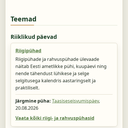
Teemad
Riiklikud päevad
Riigipühad
Riigipühade ja rahvuspühade ülevaade
näitab Eesti ametlikke pühi, kuupäevi ning
nende tähendust lühikese ja selge
selgitusega kalendris aastaringselt ja
praktiliselt.
Järgmine püha:
Taasiseseisvumispäev
,
20.08.2026
Vaata kõiki riigi- ja rahvuspühasid