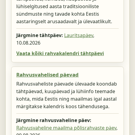
lühiselgitused aasta traditsiooniliste
sündmuste ning tavade kohta Eestis
aastaringselt arusaadavalt ja ülevaatlikult.
Järgmine tähtpäev:
Lauritsapäev
,
10.08.2026
Vaata kõiki rahvakalendri tähtpäevi
Rahvusvahelised päevad
Rahvusvaheliste päevade ülevaade koondab
tähtpäevad, kuupäevad ja lühiinfo teemade
kohta, mida Eestis ning maailmas igal aastal
märgitakse kalendris koos tähendusega.
Järgmine rahvusvaheline päev:
Rahvusvaheline maailma põlisrahvaste päev
,