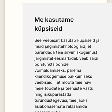
Me kasutame
küpsiseid
See veebisait kasutab küpsiseid ja
muid jälgimistehnoloogiaid, et
parandada teie sirvimiskogemust
järgmistel eesmärkidel:
veebisaidi
põhifunktsioonide
võimaldamiseks
,
parema
kliendikogemuse pakkumiseks
veebisaidil
,
et mõõta teie huvi
meie toodete ja teenuste vastu
ning isikupärastada
turundustegevusi
,
teie jaoks
asjakohasemate reklaamide