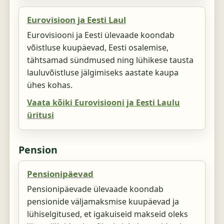
Eurovisioon ja Eesti Laul
Eurovisiooni ja Eesti ülevaade koondab
võistluse kuupäevad, Eesti osalemise,
tähtsamad sündmused ning lühikese tausta
lauluvõistluse jälgimiseks aastate kaupa
ühes kohas.
Vaata kõiki Eurovisiooni ja Eesti Laulu
üritusi
Pension
Pensionipäevad
Pensionipäevade ülevaade koondab
pensionide väljamaksmise kuupäevad ja
lühiselgitused, et igakuiseid makseid oleks