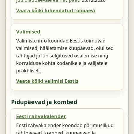
Jõululaupäevale eelnev päev
,
23.12.2026
Vaata kõiki lühendatud tööpäevi
Valimised
Valimiste info koondab Eestis toimuvad
valimised, hääletamise kuupäevad, olulised
tähtajad ja lühiselgitused osalemise ning
korralduse kohta kodanikele ja valijatele
praktiliselt.
Vaata kõiki valimisi Eestis
Pidupäevad ja kombed
Eesti rahvakalender
Eesti rahvakalender koondab pärimuslikud
tähtpäevad, kombed, kuupäevad ja