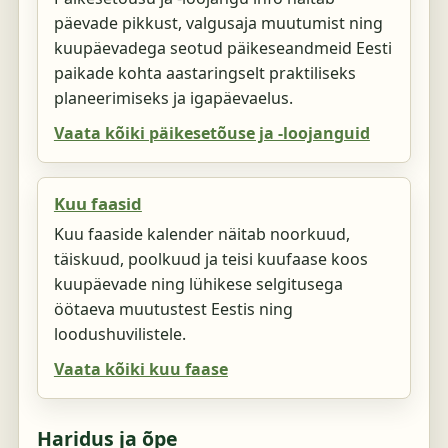
päevade pikkust, valgusaja muutumist ning
kuupäevadega seotud päikeseandmeid Eesti
paikade kohta aastaringselt praktiliseks
planeerimiseks ja igapäevaelus.
Vaata kõiki päikesetõuse ja -loojanguid
Kuu faasid
Kuu faaside kalender näitab noorkuud,
täiskuud, poolkuud ja teisi kuufaase koos
kuupäevade ning lühikese selgitusega
öötaeva muutustest Eestis ning
loodushuvilistele.
Vaata kõiki kuu faase
Haridus ja õpe