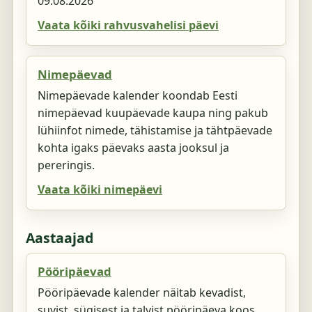
09.08.2026
Vaata kõiki rahvusvahelisi päevi
Nimepäevad
Nimepäevade kalender koondab Eesti
nimepäevad kuupäevade kaupa ning pakub
lühiinfot nimede, tähistamise ja tähtpäevade
kohta igaks päevaks aasta jooksul ja
pereringis.
Vaata kõiki nimepäevi
Aastaajad
Pööripäevad
Pööripäevade kalender näitab kevadist,
suvist, sügisest ja talvist pööripäeva koos