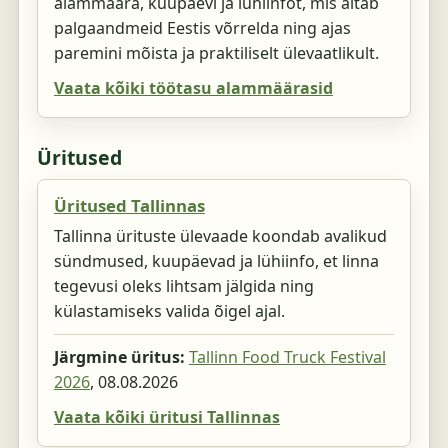
alammäära, kuupäevi ja lühiinfot, mis aitab
palgaandmeid Eestis võrrelda ning ajas
paremini mõista ja praktiliselt ülevaatlikult.
Vaata kõiki töötasu alammäärasid
Üritused
Üritused Tallinnas
Tallinna ürituste ülevaade koondab avalikud
sündmused, kuupäevad ja lühiinfo, et linna
tegevusi oleks lihtsam jälgida ning
külastamiseks valida õigel ajal.
Järgmine üritus:
Tallinn Food Truck Festival
2026
,
08.08.2026
Vaata kõiki üritusi Tallinnas