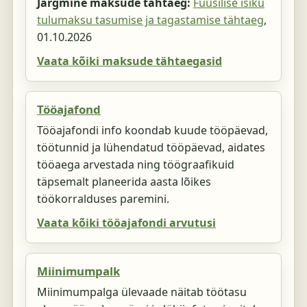
Järgmine maksude tähtaeg:
Füüsilise isiku
tulumaksu tasumise ja tagastamise tähtaeg
,
01.10.2026
Vaata kõiki maksude tähtaegasid
Tööajafond
Tööajafondi info koondab kuude tööpäevad,
töötunnid ja lühendatud tööpäevad, aidates
tööaega arvestada ning töögraafikuid
täpsemalt planeerida aasta lõikes
töökorralduses paremini.
Vaata kõiki tööajafondi arvutusi
Miinimumpalk
Miinimumpalga ülevaade näitab töötasu