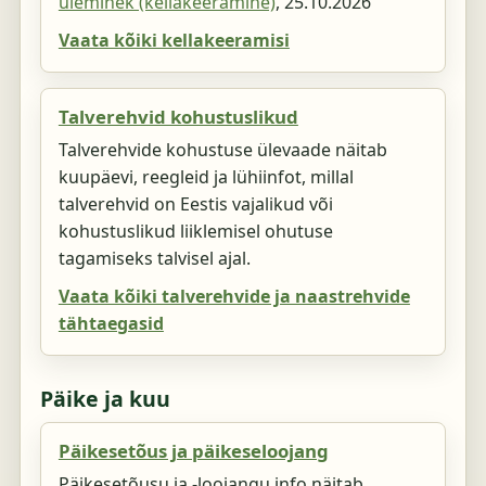
üleminek (kellakeeramine)
,
25.10.2026
Vaata kõiki kellakeeramisi
Talverehvid kohustuslikud
Talverehvide kohustuse ülevaade näitab
kuupäevi, reegleid ja lühiinfot, millal
talverehvid on Eestis vajalikud või
kohustuslikud liiklemisel ohutuse
tagamiseks talvisel ajal.
Vaata kõiki talverehvide ja naastrehvide
tähtaegasid
Päike ja kuu
Päikesetõus ja päikeseloojang
Päikesetõusu ja -loojangu info näitab