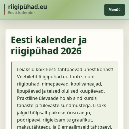
riigipühad.eu
Menüü
Eesti kalender
Eesti kalender ja
riigipühad 2026
Leiaksid kõik Eesti tähtpäevad ühest kohast!
Veebileht Riigipühad.eu toob sinuni
riigipühad, nimepäevad, koolivaheajad,
lipupäevad ja teised olulised kuupäevad.
Praktiline ülevaade hoiab sind kursis
tänaste ja tulevaste sündmustega. Lisaks
jälgid hõlpsalt päikesetõusu aegu,
pööripäevi, riigieksamite graafikut,
maksutähtaegu ja ülemaailmseid tähtpäevi.