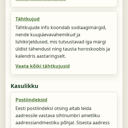
Tähtkujud
Tähtkujude info koondab sodiaagimärgid,
nende kuupäevavahemikud ja
lühikirjeldused, mis tutvustavad iga märgi
üldist tähendust ning tausta horoskoobis ja
kalendris aastaringselt.
Vaata kõiki tähtkujusid
Kasulikku
Postiindeksid
Eesti postiindeksi otsing aitab leida
aadressile vastava sihtnumbri ametliku
aadressiandmestiku põhjal. Sisesta aadress