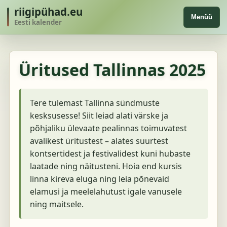
riigipühad.eu
Menüü
Eesti kalender
Üritused Tallinnas 2025
Tere tulemast Tallinna sündmuste
kesksusesse! Siit leiad alati värske ja
põhjaliku ülevaate pealinnas toimuvatest
avalikest üritustest – alates suurtest
kontsertidest ja festivalidest kuni hubaste
laatade ning näitusteni. Hoia end kursis
linna kireva eluga ning leia põnevaid
elamusi ja meelelahutust igale vanusele
ning maitsele.