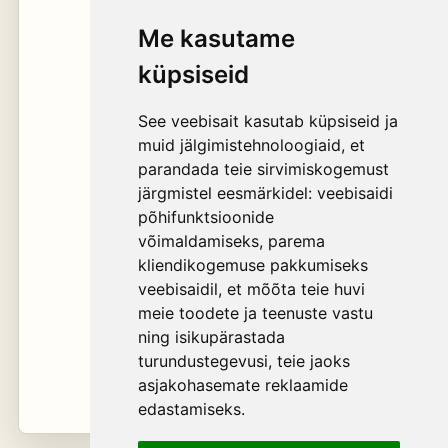
Me kasutame
küpsiseid
See veebisait kasutab küpsiseid ja
muid jälgimistehnoloogiaid, et
parandada teie sirvimiskogemust
järgmistel eesmärkidel:
veebisaidi
põhifunktsioonide
võimaldamiseks
,
parema
kliendikogemuse pakkumiseks
veebisaidil
,
et mõõta teie huvi
meie toodete ja teenuste vastu
ning isikupärastada
turundustegevusi
,
teie jaoks
asjakohasemate reklaamide
edastamiseks
.