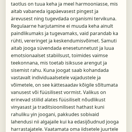
taotlus on tuua keha ja meel harmooniasse, mis
aitab vabaneda igapäevasest pingest ja
ärevusest ning tugevdada organismi tervikuna.
Regulaarne harjutamine ei muuda keha ainult
paindlikumaks ja tugevamaks, vaid parandab ka
rühti, vereringet ja keskendumisvõimet. Samuti
aitab jooga süvendada enesetunnetust ja luua
emotsionaalset stabiilsust, toimides vaimse
teekonnana, mis toetab isiksuse arengut ja
sisemist rahu. Kuna joogat saab kohandada
vastavalt individuaalsetele vajadustele ja
võimetele, on see kättesaadav kõigile sõltumata
vanusest või füüsilisest vormist. Valikus on
erinevad stiilid alates füüsiliselt nõudlikust
vinyasast ja traditsioonilisest hathast kuni
rahuliku yin joogani, pakkudes sobivaid
lahendusi nii algajaile kui ka edasijõudnud jooga
harrastajatele. Vaatamata oma iidsetele juurtele