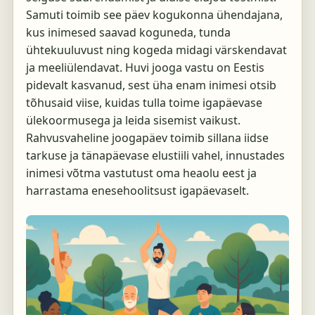
Samuti toimib see päev kogukonna ühendajana,
kus inimesed saavad koguneda, tunda
ühtekuuluvust ning kogeda midagi värskendavat
ja meeliülendavat. Huvi jooga vastu on Eestis
pidevalt kasvanud, sest üha enam inimesi otsib
tõhusaid viise, kuidas tulla toime igapäevase
ülekoormusega ja leida sisemist vaikust.
Rahvusvaheline joogapäev toimib sillana iidse
tarkuse ja tänapäevase elustiili vahel, innustades
inimesi võtma vastutust oma heaolu eest ja
harrastama enesehoolitsust igapäevaselt.