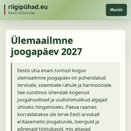
riigipühad.eu
Menüü
Eesti kalender
Ülemaailmne
joogapäev 2027
Eestis üha enam tuntust koguv
ülemaailmne joogapäev on pühendatud
tervisele, sisemisele rahule ja harmooniale.
See sündmus ühendab kogenud
joogahuvilised ja uudishimulikud algajad
ühiseks hingamiseks. Päeva raames
korraldatakse üle terve Eesti arvukalt
eritasemelisi joogatunde, loenguid ja
põnevaid töötubasid, mis aitavad