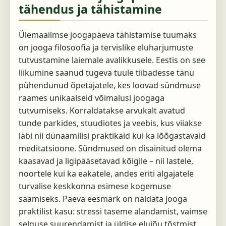
tähendus ja tähistamine
Ülemaailmse joogapäeva tähistamise tuumaks
on jooga filosoofia ja tervislike eluharjumuste
tutvustamine laiemale avalikkusele. Eestis on see
liikumine saanud tugeva tuule tiibadesse tänu
pühendunud õpetajatele, kes loovad sündmuse
raames unikaalseid võimalusi joogaga
tutvumiseks. Korraldatakse arvukalt avatud
tunde parkides, stuudiotes ja veebis, kus viiakse
läbi nii dünaamilisi praktikaid kui ka lõõgastavaid
meditatsioone. Sündmused on disainitud olema
kaasavad ja ligipääsetavad kõigile – nii lastele,
noortele kui ka eakatele, andes eriti algajatele
turvalise keskkonna esimese kogemuse
saamiseks. Päeva eesmärk on näidata jooga
praktilist kasu: stressi taseme alandamist, vaimse
selguse suurendamist ja üldise elujõu tõstmist.