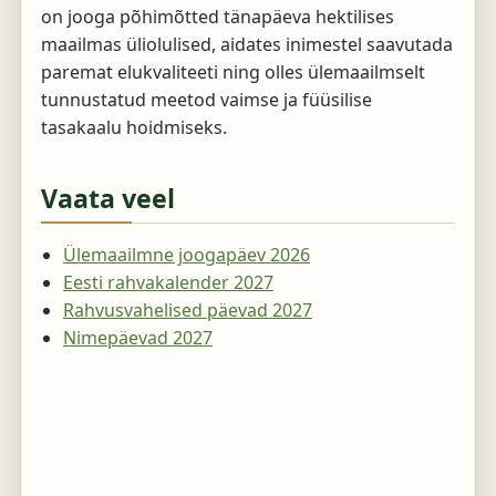
on jooga põhimõtted tänapäeva hektilises
maailmas üliolulised, aidates inimestel saavutada
paremat elukvaliteeti ning olles ülemaailmselt
tunnustatud meetod vaimse ja füüsilise
tasakaalu hoidmiseks.
Vaata veel
Ülemaailmne joogapäev 2026
Eesti rahvakalender 2027
Rahvusvahelised päevad 2027
Nimepäevad 2027