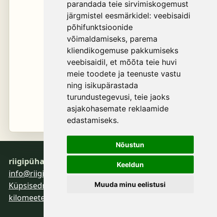
parandada teie sirvimiskogemust
järgmistel eesmärkidel:
veebisaidi
põhifunktsioonide
võimaldamiseks
,
parema
kliendikogemuse pakkumiseks
veebisaidil
,
et mõõta teie huvi
meie toodete ja teenuste vastu
ning isikupärastada
turundustegevusi
,
teie jaoks
asjakohasemate reklaamide
edastamiseks
.
Nõustun
riigipühad.eu
Keeldun
info@riigipuhad.eu
Muuda minu eelistusi
Küpsised
maksud.eu
roosileht.com
infoturve.eu
kilomeeter.com
namecalendar.net