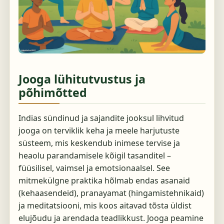
Jooga lühitutvustus ja
põhimõtted
Indias sündinud ja sajandite jooksul lihvitud
jooga on terviklik keha ja meele harjutuste
süsteem, mis keskendub inimese tervise ja
heaolu parandamisele kõigil tasanditel –
füüsilisel, vaimsel ja emotsionaalsel. See
mitmekülgne praktika hõlmab endas asanaid
(kehaasendeid), pranayamat (hingamistehnikaid)
ja meditatsiooni, mis koos aitavad tõsta üldist
elujõudu ja arendada teadlikkust. Jooga peamine