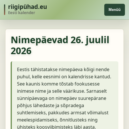
riigipühad.eu
Menüü
Eesti kalender
Nimepäevad
26. juulil
2026
Eestis tähistatakse nimepäeva kõigi nende
puhul, kelle eesnimi on kalendrisse kantud.
See kaunis komme tõstab fookusesse
inimese nime ja selle väärikuse. Sarnaselt
sünnipäevaga on nimepäev suurepärane
põhjus lähedaste ja sõpradega
suhtlemiseks, pakkudes armsat võimalust
meelespidamiseks, õnnitlusteks ning
ühisteks koosviibimisteks läbi aasta.