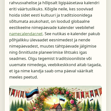
rahvusvahelise ja hõlpsalt ligipääsetava kalendri
eriti väärtuslikuks. Kõigile neile, kes soovivad
hoida sidet eesti kultuuri ja traditsioonidega
sõltumata asukohast, on loodud globaalne
eestikeelne nimepäevade kalender veebilehel
namecalendar.net
. See nutikas e-kalender pakub
põhjalikku ülevaadet eesnimedest ja nende
nimepäevadest, muutes tähtpäevade jälgimise
ning õnnitluste planeerimise lihtsaks igas
seadmes. Olgu tegemist traditsiooniliste või
uuemate nimedega, veebikeskkond aitab tagada,
et iga nime kandja saab oma päeval väärikalt
meeles peetud.