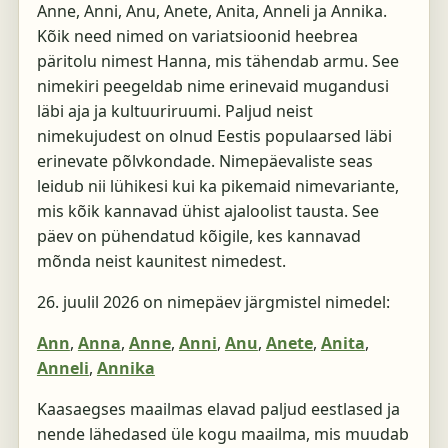
Anne, Anni, Anu, Anete, Anita, Anneli ja Annika.
Kõik need nimed on variatsioonid heebrea
päritolu nimest Hanna, mis tähendab armu. See
nimekiri peegeldab nime erinevaid mugandusi
läbi aja ja kultuuriruumi. Paljud neist
nimekujudest on olnud Eestis populaarsed läbi
erinevate põlvkondade. Nimepäevaliste seas
leidub nii lühikesi kui ka pikemaid nimevariante,
mis kõik kannavad ühist ajaloolist tausta. See
päev on pühendatud kõigile, kes kannavad
mõnda neist kaunitest nimedest.
26. juulil 2026
on nimepäev järgmistel nimedel:
Ann
,
Anna
,
Anne
,
Anni
,
Anu
,
Anete
,
Anita
,
Anneli
,
Annika
Kaasaegses maailmas elavad paljud eestlased ja
nende lähedased üle kogu maailma, mis muudab