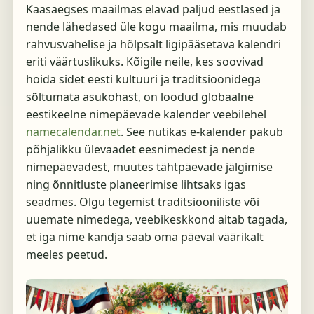
Kaasaegses maailmas elavad paljud eestlased ja
nende lähedased üle kogu maailma, mis muudab
rahvusvahelise ja hõlpsalt ligipääsetava kalendri
eriti väärtuslikuks. Kõigile neile, kes soovivad
hoida sidet eesti kultuuri ja traditsioonidega
sõltumata asukohast, on loodud globaalne
eestikeelne nimepäevade kalender veebilehel
namecalendar.net
. See nutikas e-kalender pakub
põhjalikku ülevaadet eesnimedest ja nende
nimepäevadest, muutes tähtpäevade jälgimise
ning õnnitluste planeerimise lihtsaks igas
seadmes. Olgu tegemist traditsiooniliste või
uuemate nimedega, veebikeskkond aitab tagada,
et iga nime kandja saab oma päeval väärikalt
meeles peetud.