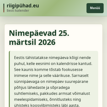
riigipühad.eu
Menüü
Eesti kalender
Nimepäevad
25.
märtsil 2026
Eestis tähistatakse nimepäeva kõigi nende
puhul, kelle eesnimi on kalendrisse kantud.
See kaunis komme tõstab fookusesse
inimese nime ja selle väärikuse. Sarnaselt
sünnipäevaga on nimepäev suurepärane
põhjus lähedaste ja sõpradega
suhtlemiseks, pakkudes armsat võimalust
meelespidamiseks, õnnitlusteks ning
ühisteks koosviibimisteks läbi aasta.