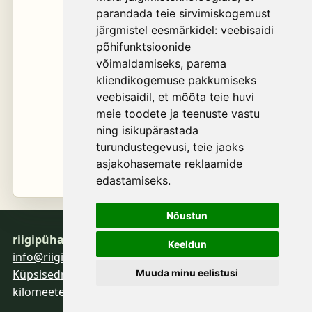
parandada teie sirvimiskogemust
järgmistel eesmärkidel:
veebisaidi
põhifunktsioonide
võimaldamiseks
,
parema
kliendikogemuse pakkumiseks
veebisaidil
,
et mõõta teie huvi
meie toodete ja teenuste vastu
ning isikupärastada
turundustegevusi
,
teie jaoks
asjakohasemate reklaamide
edastamiseks
.
Nõustun
riigipühad.eu
Keeldun
info@riigipuhad.eu
Küpsised
maksud.eu
roosileht.com
infoturve.eu
Muuda minu eelistusi
kilomeeter.com
namecalendar.net