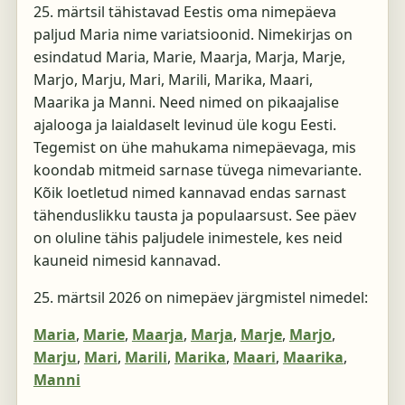
25. märtsil tähistavad Eestis oma nimepäeva
paljud Maria nime variatsioonid. Nimekirjas on
esindatud Maria, Marie, Maarja, Marja, Marje,
Marjo, Marju, Mari, Marili, Marika, Maari,
Maarika ja Manni. Need nimed on pikaajalise
ajalooga ja laialdaselt levinud üle kogu Eesti.
Tegemist on ühe mahukama nimepäevaga, mis
koondab mitmeid sarnase tüvega nimevariante.
Kõik loetletud nimed kannavad endas sarnast
tähenduslikku tausta ja populaarsust. See päev
on oluline tähis paljudele inimestele, kes neid
kauneid nimesid kannavad.
25. märtsil 2026
on nimepäev järgmistel nimedel:
Maria
,
Marie
,
Maarja
,
Marja
,
Marje
,
Marjo
,
Marju
,
Mari
,
Marili
,
Marika
,
Maari
,
Maarika
,
Manni