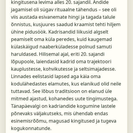
kingitusena levima alles 20. sajandil. Andide
jagamisel oli sügav rituaalne tähendus – see oli
viis austada esivanemate hingi ja tagada talule
õnnistus, kusjuures saadud kraamist tehti hiljem
ühine pidusöök. Kadrisandid liikusid algselt
peamiselt oma küla peredes, kuid kaugemad
külaskäigud naaberküladesse polnud samuti
haruldased. Hilisemal ajal, eriti 20. sajandi
lõpupoole, laiendasid kadrid oma trajektoori
kauplustesse, kohvikutesse ja seltsimajadesse.
Linnades eelistasid lapsed aga käia oma
kodulähedastes elamutes, kus elanikud olid neile
tuttavad. See lõbus traditsioon on elanud üle
mitmed ajastud, kohanedes uute tingimustega.
Tänapäevalgi on kadriandide kogumine lastele
põnevaks väljakutseks, mis ühendab endas
esinemisrõõmu, magusad kingitused ja tugeva
kogukonnatunde.