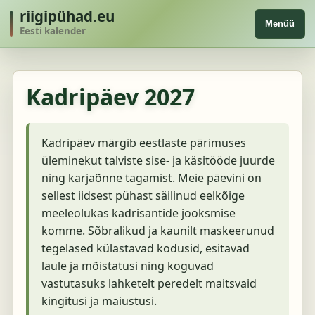
riigipühad.eu
Menüü
Eesti kalender
Kadripäev 2027
Kadripäev märgib eestlaste pärimuses
üleminekut talviste sise- ja käsitööde juurde
ning karjaõnne tagamist. Meie päevini on
sellest iidsest pühast säilinud eelkõige
meeleolukas kadrisantide jooksmise
komme. Sõbralikud ja kaunilt maskeerunud
tegelased külastavad kodusid, esitavad
laule ja mõistatusi ning koguvad
vastutasuks lahketelt peredelt maitsvaid
kingitusi ja maiustusi.