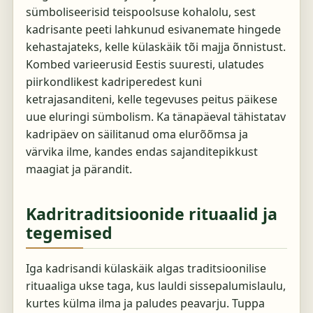
sümboliseerisid teispoolsuse kohalolu, sest
kadrisante peeti lahkunud esivanemate hingede
kehastajateks, kelle külaskäik tõi majja õnnistust.
Kombed varieerusid Eestis suuresti, ulatudes
piirkondlikest kadriperedest kuni
ketrajasanditeni, kelle tegevuses peitus päikese
uue eluringi sümbolism. Ka tänapäeval tähistatav
kadripäev on säilitanud oma elurõõmsa ja
värvika ilme, kandes endas sajanditepikkust
maagiat ja pärandit.
Kadritraditsioonide rituaalid ja
tegemised
Iga kadrisandi külaskäik algas traditsioonilise
rituaaliga ukse taga, kus lauldi sissepalumislaulu,
kurtes külma ilma ja paludes peavarju. Tuppa