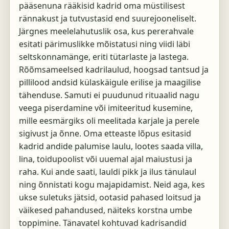
pääsenuna rääkisid kadrid oma müstilisest
rännakust ja tutvustasid end suurejooneliselt.
Järgnes meelelahutuslik osa, kus pererahvale
esitati pärimuslikke mõistatusi ning viidi läbi
seltskonnamänge, eriti tütarlaste ja lastega.
Rõõmsameelsed kadrilaulud, hoogsad tantsud ja
pillilood andsid külaskäigule erilise ja maagilise
tähenduse. Samuti ei puudunud rituaalid nagu
veega piserdamine või imiteeritud kusemine,
mille eesmärgiks oli meelitada karjale ja perele
sigivust ja õnne. Oma etteaste lõpus esitasid
kadrid andide palumise laulu, lootes saada villa,
lina, toidupoolist või uuemal ajal maiustusi ja
raha. Kui ande saati, lauldi pikk ja ilus tänulaul
ning õnnistati kogu majapidamist. Neid aga, kes
ukse suletuks jätsid, ootasid pahased loitsud ja
väikesed pahandused, näiteks korstna umbe
toppimine. Tänavatel kohtuvad kadrisandid