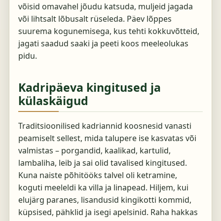
võisid omavahel jõudu katsuda, muljeid jagada
või lihtsalt lõbusalt rüseleda. Päev lõppes
suurema kogunemisega, kus tehti kokkuvõtteid,
jagati saadud saaki ja peeti koos meeleolukas
pidu.
Kadripäeva kingitused ja
külaskäigud
Traditsioonilised kadriannid koosnesid vanasti
peamiselt sellest, mida talupere ise kasvatas või
valmistas – porgandid, kaalikad, kartulid,
lambaliha, leib ja sai olid tavalised kingitused.
Kuna naiste põhitööks talvel oli ketramine,
koguti meeleldi ka villa ja linapead. Hiljem, kui
elujärg paranes, lisandusid kingikotti kommid,
küpsised, pähklid ja isegi apelsinid. Raha hakkas