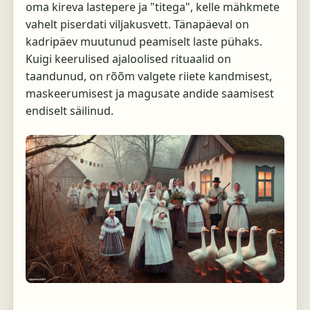
oma kireva lastepere ja "titega", kelle mähkmete
vahelt piserdati viljakusvett. Tänapäeval on
kadripäev muutunud peamiselt laste pühaks.
Kuigi keerulised ajaloolised rituaalid on
taandunud, on rõõm valgete riiete kandmisest,
maskeerumisest ja magusate andide saamisest
endiselt säilinud.