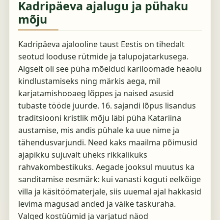
Kadripäeva ajalugu ja pühaku
mõju
Kadripäeva ajalooline taust Eestis on tihedalt
seotud looduse rütmide ja talupojatarkusega.
Algselt oli see püha mõeldud kariloomade heaolu
kindlustamiseks ning märkis aega, mil
karjatamishooaeg lõppes ja naised asusid
tubaste tööde juurde. 16. sajandi lõpus lisandus
traditsiooni kristlik mõju läbi püha Katariina
austamise, mis andis pühale ka uue nime ja
tähendusvarjundi. Need kaks maailma põimusid
ajapikku sujuvalt üheks rikkalikuks
rahvakombestikuks. Aegade jooksul muutus ka
sanditamise eesmärk: kui vanasti koguti eelkõige
villa ja käsitöömaterjale, siis uuemal ajal hakkasid
levima magusad anded ja väike taskuraha.
Valged kostüümid ja varjatud näod