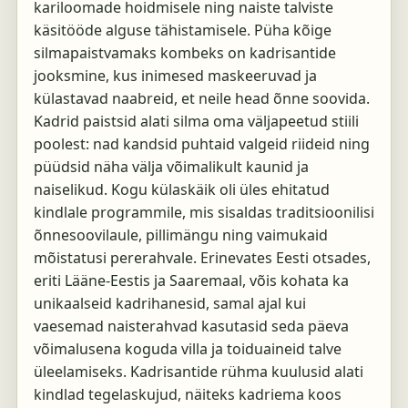
kariloomade hoidmisele ning naiste talviste
käsitööde alguse tähistamisele. Püha kõige
silmapaistvamaks kombeks on kadrisantide
jooksmine, kus inimesed maskeeruvad ja
külastavad naabreid, et neile head õnne soovida.
Kadrid paistsid alati silma oma väljapeetud stiili
poolest: nad kandsid puhtaid valgeid riideid ning
püüdsid näha välja võimalikult kaunid ja
naiselikud. Kogu külaskäik oli üles ehitatud
kindlale programmile, mis sisaldas traditsioonilisi
õnnesoovilaule, pillimängu ning vaimukaid
mõistatusi pererahvale. Erinevates Eesti otsades,
eriti Lääne-Eestis ja Saaremaal, võis kohata ka
unikaalseid kadrihanesid, samal ajal kui
vaesemad naisterahvad kasutasid seda päeva
võimalusena koguda villa ja toiduaineid talve
üleelamiseks. Kadrisantide rühma kuulusid alati
kindlad tegelaskujud, näiteks kadriema koos