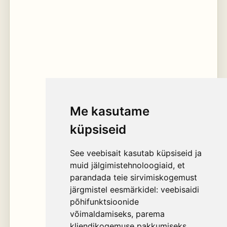
Me kasutame
küpsiseid
See veebisait kasutab küpsiseid ja
muid jälgimistehnoloogiaid, et
parandada teie sirvimiskogemust
järgmistel eesmärkidel:
veebisaidi
põhifunktsioonide
võimaldamiseks
,
parema
kliendikogemuse pakkumiseks